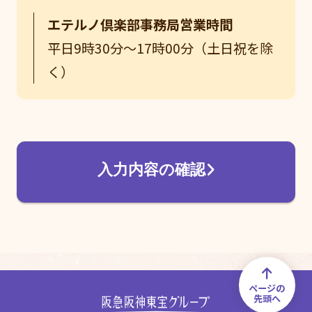
エテルノ倶楽部事務局営業時間
平日9時30分～17時00分（土日祝を除
く）
If
you
are
入力内容の確認
a
human,
ignore
this
field
ページの
先頭へ