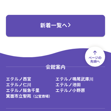
新着一覧へ
ページの
先頭へ
トップ
新着情報
出張：「阪急の家族葬」終活セミナー（1
会館案内
エテルノ西宮
エテルノ鳴尾武庫川
エテルノ仁川
エテルノ池田
エテルノ阪急千里
エテルノ小野原
箕面市立聖苑
（公営斎場）