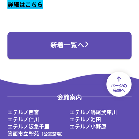
詳細はこちら
新着一覧へ
ページの
先頭へ
トップ
新着情報
2022年8月下旬に葬祭会館「エテルノ
会館案内
エテルノ西宮
エテルノ鳴尾武庫川
エテルノ仁川
エテルノ池田
エテルノ阪急千里
エテルノ小野原
箕面市立聖苑
（公営斎場）